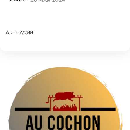
La magie de la rôtisserie :
redécouvrons cet art culinaire
Admin7288