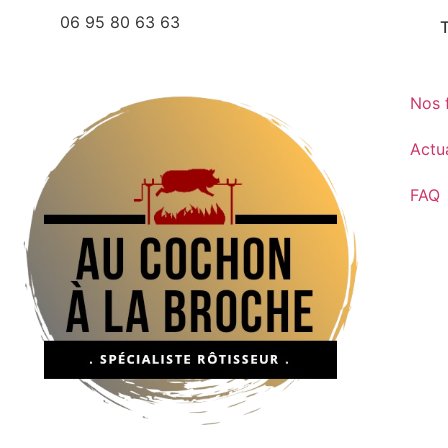
06 95 80 63 63
Nos 
Actua
FAQ